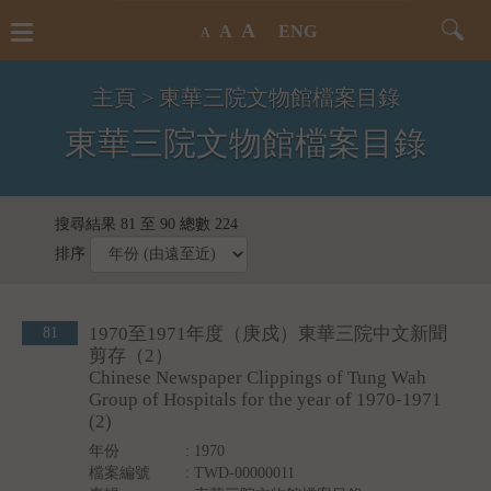
A
Toggle
Toggl
A
ENG
A
navigation
Searc
Form
主頁
>
東華三院文物館檔案目錄
東華三院文物館檔案目錄
搜尋結果 81 至 90 總數 224
排序
1970至1971年度（庚戍）東華三院中文新聞
81
剪存（2）
Chinese Newspaper Clippings of Tung Wah
Group of Hospitals for the year of 1970-1971
(2)
年份
: 1970
檔案編號
: TWD-00000011