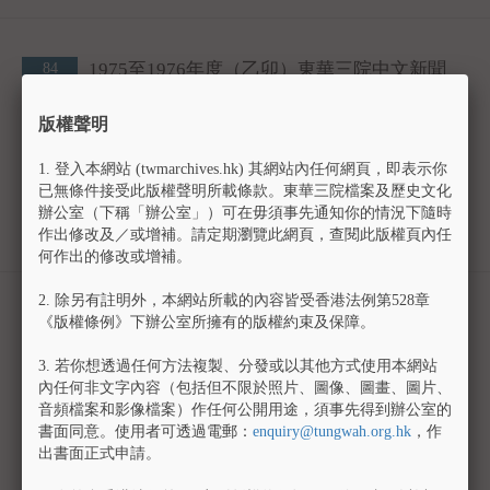
1975至1976年度（乙卯）東華三院中文新聞
84
剪存（1）
Chinese Newspaper Clippings of Tung Wah
版權聲明
Group of Hospitals for the year of 1975-1976
(1)
1.
登入本網站 (twmarchives.hk) 其網站內任何網頁，即表示你
年份
: 1975
已無條件接受此版權聲明所載條款。東華三院檔案及歷史文化
檔案編號
: TWD-00000014
辦公室（下稱「辦公室」）可在毋須事先通知你的情況下隨時
專輯
:
東華三院文物館檔案目錄
作出修改及／或增補。請定期瀏覽此網頁，查閱此版權頁內任
何作出的修改或增補。
2.
除另有註明外，本網站所載的內容皆受香港法例第528章
1975至1976年度（乙卯）東華三院中文新聞
85
《版權條例》下辦公室所擁有的版權約束及保障。
剪存（2）
Chinese Newspaper Clippings of Tung Wah
3.
若你想透過任何方法複製、分發或以其他方式使用本網站
Group of Hospitals for the year of 1975-1976
內任何非文字內容（包括但不限於照片、圖像、圖畫、圖片、
(2)
音頻檔案和影像檔案）作任何公開用途，須事先得到辦公室的
書面同意。使用者可透過電郵：
enquiry@tungwah.org.hk
，作
年份
: 1975
出書面正式申請。
檔案編號
: TWD-00000015
專輯
:
東華三院文物館檔案目錄