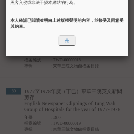
黑客入侵或非法干擾本網站的行為。
專輯
:
東華三院文物館檔案目錄
本人確認已閱讀並明白上述版權聲明的內容，並接受及同意受
其約束。
1976至1977年度（丙辰）東華三院英文新聞
88
剪存
English Newspaper Clippings of Tung Wah
是
Group of Hospitals for the year of 1976-1977
年份
: 1976
檔案編號
: TWD-00000018
專輯
:
東華三院文物館檔案目錄
1977至1978年度（丁已）東華三院英文新聞
89
剪存
English Newspaper Clippings of Tung Wah
Group of Hospitals for the year of 1977-1978
年份
: 1977
檔案編號
: TWD-00000019
專輯
:
東華三院文物館檔案目錄