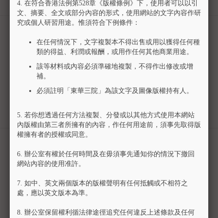
4.
在符合香港法例第528章《版權條例》下，使用者可以以引
文、摘要、全文或部分內容的形式，使用網站的文字內容作研
究或個人研習用途。惟須符合下例條件：
1976至1977年度（丙辰）東華三院中文新聞
86
在任何情況下，文字複製本不得出售或用以獲得任何種
剪存（1）
類的得益、利潤或報酬，或用作任何其他商業用途。
Chinese Newspaper Clippings of Tung Wah
該等材料或內容必須準確地複製，不得作出修改或增
Group of Hospitals for the year of 1976-1977
補。
(1)
年份
: 1976
必須註明「東華三院」為該文字及圖像版權持有人。
檔案編號
: TWD-00000016
專輯
:
東華三院文物館檔案目錄
5.
若你想透過任何方法複製、分發或以其他方式使用本網站
內版權由第三者所擁有的內容，作任何用途前，須事先取得版
權擁有者的授權或同意。
1976至1977年度（丙辰）東華三院中文新聞
87
6.
辦公室有權於任何時間及在毋須事先通知你的情況下撤回
剪存（2）
網站內容的使用准許。
Chinese Newspaper Clippings of Tung Wah
Group of Hospitals for the year of 1976-1977
7.
如中、英文兩個版本的版權聲明有任何抵觸或不相符之
(2)
處，應以英文版本為準。
年份
: 1976
8.
辦公室保留權利循法律途徑追究任何違反上述條款及任何
檔案編號
: TWD-00000017