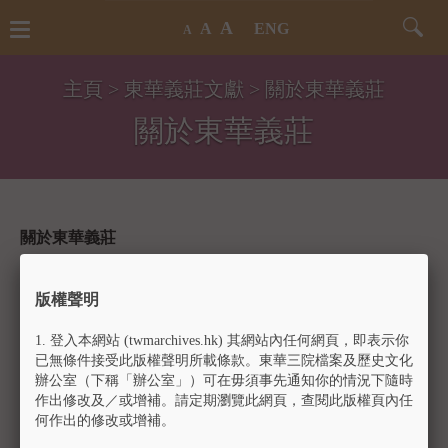
A
Toggle
Toggl
A
ENG
A
navigation
Searc
Form
主頁
>
東華義莊文獻
> 關於東華義莊
關於東華義莊
關於東華義莊
義莊是先人棺骨下葬前暫停之所。19世紀的香港，華人鄉
版權聲明
土觀念非常濃厚，很多從內地來港工作暫居的華人都渴望
死後落葉歸根。據《東華醫院1873年徵信錄》所載，當時
1.
登入本網站 (twmarchives.hk) 其網站內任何網頁，即表示你
醫院已設有義莊，目的就是為先人等待安排運返原籍安葬
已無條件接受此版權聲明所載條款。東華三院檔案及歷史文化
或本地居民覓地安葬先人期間提供棺骨暫存服務，惟位置
辦公室（下稱「辦公室」）可在毋須事先通知你的情況下隨時
和規模暫未可考。1875年文武廟值理將其位於香港島西區
作出修改及／或增補。請定期瀏覽此網頁，查閱此版權頁內任
牛房附近興建的一所義莊，交由東華醫院（東華三院的前
何作出的修改或增補。
身）管理。1899年，鑑於牛房義莊地方狹小且設備簡陋，