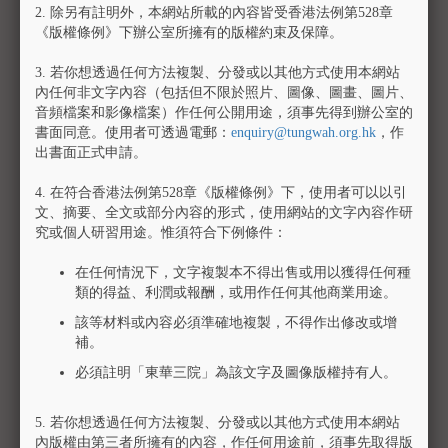
東華醫院遂向政府申請並獲批於香港島西區大口環內地段
2.
除另有註明外，本網站所載的內容皆受香港法例第528章
1572號依山地段另建義莊。1900年義莊落成，正式命名為
《版權條例》下辦公室所擁有的版權約束及保障。
「東華義莊」。雖然義莊早期資料已經散失，但估計海外
華人要求義莊暫存以至運送棺骨的數目由十九世紀末開始
3.
若你想透過任何方法複製、分發或以其他方式使用本網站
內任何非文字內容（包括但不限於照片、圖像、圖畫、圖片、
不斷增加。
音頻檔案和影像檔案）作任何公開用途，須事先得到辦公室的
書面同意。使用者可透過電郵：
enquiry@tungwah.org.hk
，作
東華義莊落成後，由於建築結構簡陋，經常需要修茸，特
出書面正式申請。
別是颱風或大雨後，損毀尤為嚴重，部分建築甚至曾被吹
倒。1913年東華義莊進行首次重建，搭建棚屋貯存棺骨。
4.
在符合香港法例第528章《版權條例》下，使用者可以以引
由於海外華人寄存的棺骨日多，義莊不斷進行各種大小規
文、摘要、全文或部分內容的形式，使用網站的文字內容作研
模的增建莊房工程，又建造碼頭方便運送棺骨。1930年代
究或個人研習用途。惟須符合下例條件：
後期起戰亂及中國種種政治因素令東華無法運送棺骨返回
內地，至1960年初義莊積存的棺骨已近萬副。東華三院為
在任何情況下，文字複製本不得出售或用以獲得任何種
配合整體服務發展及讓先人入土為安，再三登報要求市民
類的得益、利潤或報酬，或用作任何其他商業用途。
領回先人棺骨，最終無人認領的都被永久安葬在沙頭角邊
該等材料或內容必須準確地複製，不得作出修改或增
境的沙嶺公墓。1970年代，政府大力推行火葬，東華於
補。
1974年把部分義莊花園範圍改建為靈灰安置場，提供900多
必須註明「東華三院」為該文字及圖像版權持有人。
個龕位安放先人骨灰；1982年再增設龕位5700多個。
2003年，東華為義莊進行全面修復工程，不同年代建成的
5.
若你想透過任何方法複製、分發或以其他方式使用本網站
東華義莊建築群得以保持原來面貌。此項建築修復工程於
內版權由第三者所擁有的內容，作任何用途前，須事先取得版