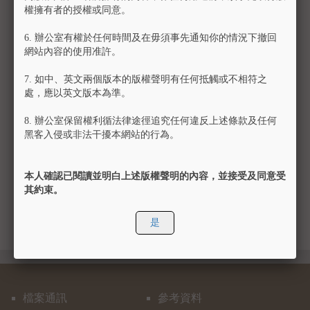
權擁有者的授權或同意。
2004年獲得香港政府古物古蹟辦事處頒發「文物保存及修
復獎」(2004)榮譽大獎及於2005年獲得聯合國教育、科學
6.
辦公室有權於任何時間及在毋須事先通知你的情況下撤回
及文化組織頒發「亞太區文物修復獎」(2005)優越大獎，
網站內容的使用准許。
表揚修計劃的成功及東華在文物保育上的成就。東華義莊
現為香港一級歷史建築，有大堂兩間及大小莊房91間，兩
7.
如中、英文兩個版本的版權聲明有任何抵觸或不相符之
處靈灰龕，加上石牌坊、涼亭及花園。
處，應以英文版本為準。
東華義莊曾經為華人提供原籍安葬的數目已不可考；但從
8.
辦公室保留權利循法律途徑追究任何違反上述條款及任何
現存東華三院文物館的檔案估計，數目當以十萬計。原籍
黑客入侵或非法干擾本網站的行為。
安葬服務是東華善業中非常特殊的一項，東華透過香港特
有的自由港地位和毗鄰中國大陸的地利及董事局成員的人
本人確認已閱讀並明白上述版權聲明的內容，並接受及同意受
脈，一力承擔起轉運各地棺骨回鄉的重任，成為20世紀寰
其約束。
球華人慈善網絡的樞紐。
是
檔案通訊
參考資料