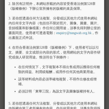
日及公眾假期休館)
2.
除另有註明外，本網站所載的內容皆受香港法例第528章
《版權條例》下辦公室所擁有的版權約束及保障。
因為廣華醫院重建工程影響，文物館暫停開放。
3.
若你想透過任何方法複製、分發或以其他方式使用本網站
內任何非文字內容（包括但不限於照片、圖像、圖畫、圖片、
音頻檔案和影像檔案）作任何公開用途，須事先得到辦公室的
書面同意。使用者可透過電郵：
enquiry@tungwah.org.hk
，作
出書面正式申請。
4.
在符合香港法例第528章《版權條例》下，使用者可以以引
文、摘要、全文或部分內容的形式，使用網站的文字內容作研
究或個人研習用途。惟須符合下例條件：
在任何情況下，文字複製本不得出售或用以獲得任何種
類的得益、利潤或報酬，或用作任何其他商業用途。
該等材料或內容必須準確地複製，不得作出修改或增
補。
東華三院何超蕸檔案及文物中心
必須註明「東華三院」為該文字及圖像版權持有人。
地址：新界葵涌打磚坪街81-83號生興工業大廈1樓
聯絡電話：2465 1498
傳真號碼：2465 1227
5.
若你想透過任何方法複製、分發或以其他方式使用本網站
電郵：archives@tungwah.org.hk
內版權由第三者所擁有的內容，作任何用途前，須事先取得版