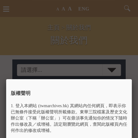
A
Toggle
Toggl
A
ENG
A
navigation
Searc
Form
主頁
> 關於我們
關於我們
請選擇...
聯絡我們
版權聲明
東華三院文物館
1.
登入本網站 (twmarchives.hk) 其網站內任何網頁，即表示你
地址：九龍窩打老道25號廣華醫院
已無條件接受此版權聲明所載條款。東華三院檔案及歷史文化
聯絡電話：2770 0867
辦公室（下稱「辦公室」）可在毋須事先通知你的情況下隨時
傳真號碼：2781 2492
作出修改及／或增補。請定期瀏覽此網頁，查閱此版權頁內任
電郵：museum@tungwah.org.hk
何作出的修改或增補。
辦公時間：星期一至星期六上午十時至下午六時（星期